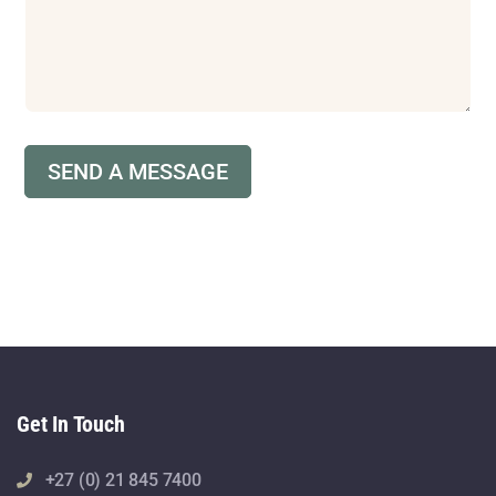
s
a
g
e
*
W
r
SEND A MESSAGE
i
t
e
W
r
i
t
e
Get In Touch
+27 (0) 21 845 7400