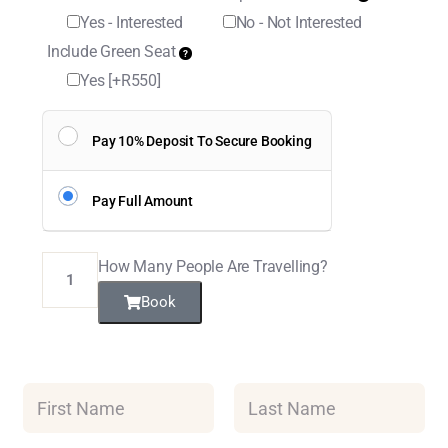
Yes - Interested
No - Not Interested
Include Green Seat
Yes
[+R550]
Pay 10% Deposit To Secure Booking
Pay Full Amount
How Many People Are Travelling?
Book
N
a
m
First
Last