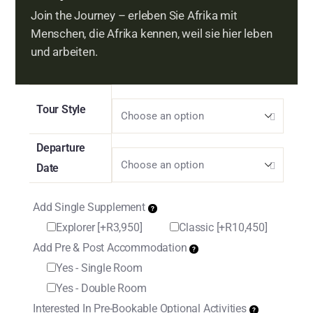
Join the Journey – erleben Sie Afrika mit
Menschen, die Afrika kennen, weil sie hier leben
und arbeiten.
Tour Style
Departure
Date
Add Single Supplement
Explorer
[+R3,950]
Classic
[+R10,450]
Add Pre & Post Accommodation
Yes - Single Room
Yes - Double Room
Interested In Pre-Bookable Optional Activities